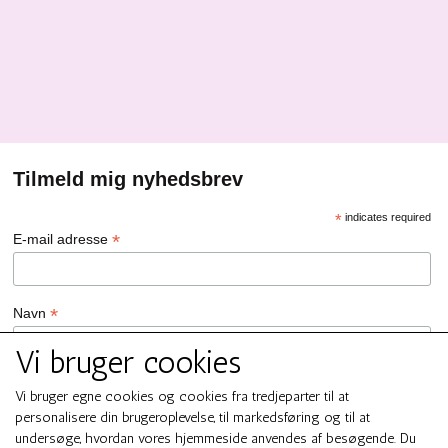
Tilmeld mig nyhedsbrev
*
indicates required
*
E-mail adresse
*
Navn
Vi bruger cookies
GDPR Persondata/Privatlivspolitik
Vi bruger egne cookies og cookies fra tredjeparter til at
Ja tak, jeg vil gerne tilmeldes nyhedsbrevet hos SMUK by GREN
personalisere din brugeroplevelse, til markedsføring og til at
Ja tak
undersøge, hvordan vores hjemmeside anvendes af besøgende. Du