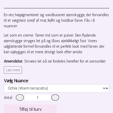
En ren, højpigmenteret og vandbaseret øjenskygge, der forvandles
til et vægtløst strejf af mat, fejlfri og holdbar farve. Fås i 8
nuancer.
Let som en creme. Tørrer ind som et pulver. Den flydende
øjenskygge stryges let på og låses øjeblikkeligt fast. Vores
udglattende formel forvandles til et perfekt look med farver, der
kan opbygges til et mere dristigt look efter ønske.
Anvendelse:
Stryges let på og fordeles herefter for et personligt
strejf af farve. Brug af fingrene fungerer bedst, men en flad børste,
Læs mere
som vores Shadow Brush, fungerer lige så godt. Du kan også
bruge vores Blending Brush til at blende, inden den tørrer.
Vælg Nuance
Tip
: Dette er et produkt, der hurtigt tørrer. Derfor er det bedst at
arbejde med ét øje ad gangen. Gør dit look helt færdigt, før du går
Antal
videre til det andet øje.
Tilføj til kurv