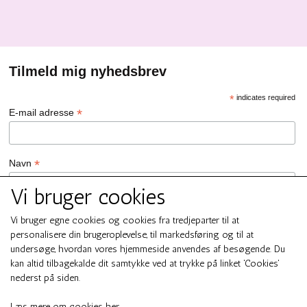
Tilmeld mig nyhedsbrev
*
indicates required
*
E-mail adresse
*
Navn
Vi bruger cookies
GDPR Persondata/Privatlivspolitik
Vi bruger egne cookies og cookies fra tredjeparter til at
Ja tak, jeg vil gerne tilmeldes nyhedsbrevet hos SMUK by GREN
personalisere din brugeroplevelse, til markedsføring og til at
Ja tak
undersøge, hvordan vores hjemmeside anvendes af besøgende. Du
Du kan til enhver tid afmelde dig ved at klikke på linket i
kan altid tilbagekalde dit samtykke ved at trykke på linket 'Cookies'
bundfoden af ​​vores e-mails. For information om vores
nederst på siden.
persondata/privatlivspolitik, bedes du besøge smukbygren.dk .
We use Mailchimp as our marketing platform. By clicking below to
Læs mere om cookies her