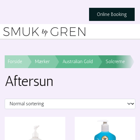
Online Booking
Forside
Mærker
Australian Gold
Solcreme
A
Aftersun