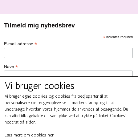
Tilmeld mig nyhedsbrev
*
indicates required
*
E-mail adresse
*
Navn
Vi bruger cookies
GDPR Persondata/Privatlivspolitik
Ja tak, jeg vil gerne tilmeldes nyhedsbrevet hos SMUK by GREN
Vi bruger egne cookies og cookies fra tredjeparter til at
personalisere din brugeroplevelse, til markedsføring og til at
Ja tak
Du kan til enhver tid afmelde dig ved at klikke på linket i
undersøge, hvordan vores hjemmeside anvendes af besøgende. Du
bundfoden af ​​vores e-mails. For information om vores
kan altid tilbagekalde dit samtykke ved at trykke på linket 'Cookies'
persondata/privatlivspolitik, bedes du besøge smukbygren.dk .
nederst på siden.
We use Mailchimp as our marketing platform. By clicking below to
subscribe, you acknowledge that your information will be
Læs mere om cookies her
transferred to Mailchimp for processing.
Learn more about