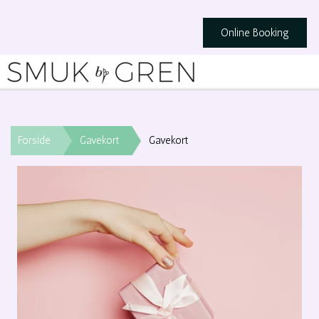
Online Booking
Forside
Gavekort
Gavekort