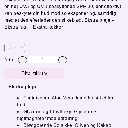
en høj UVA og UVB beskyttende SPF 30, der
effektivt
kan beskytte din hud mod soleksponering, samtidig
med at den efterlader den silkeblød. Ekstra pleje –
Ekstra fugt – Ekstra lækker.
Læs mere
I Ultimate Hydration Lotion finder du ingredienser som
Aloe Vera, solsikkefrøekstrakt og
Antal
kakaosmørekst
rakter, der giver et nærende boost.
Sidst men ikke mindst en blanding af naturlige
Tilføj til kurv
australske ingredienser: kraftige antioxidanter, som
hjælper med at neutralisere frie radikaler.
Ekstra pleje
Ultimate Hydration serien meget vandafvisende og
Fugtgivende Aloe Vera Juice for silkeblød
holder længe på huden, selvom du løber, leger eller
hud
svømmer.
Glycerin og Ethylhexyl Glycerin er
fugtmagneter mod udtørring
Blødgørende Solsikke, Oliven og Kakao