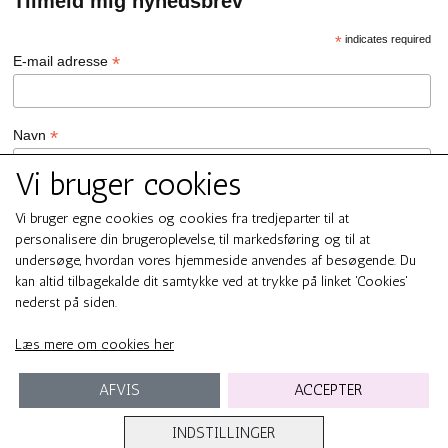
Tilmeld mig nyhedsbrev
*
indicates required
*
E-mail adresse
*
Navn
Vi bruger cookies
GDPR Persondata/Privatlivspolitik
Vi bruger egne cookies og cookies fra tredjeparter til at
Ja tak, jeg vil gerne tilmeldes nyhedsbrevet hos SMUK by GREN
personalisere din brugeroplevelse, til markedsføring og til at
Ja tak
undersøge, hvordan vores hjemmeside anvendes af besøgende. Du
Du kan til enhver tid afmelde dig ved at klikke på linket i
kan altid tilbagekalde dit samtykke ved at trykke på linket 'Cookies'
bundfoden af ​​vores e-mails. For information om vores
nederst på siden.
persondata/privatlivspolitik, bedes du besøge smukbygren.dk .
We use Mailchimp as our marketing platform. By clicking below to
Læs mere om cookies her
subscribe, you acknowledge that your information will be
transferred to Mailchimp for processing.
Learn more about
Mailchimp's privacy practices here.
AFVIS
ACCEPTER
INDSTILLINGER