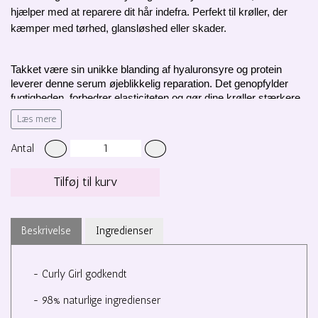
hjælper med at reparere dit hår indefra. Perfekt til krøller, der 
kæmper med tørhed, glansløshed eller skader.
Takket være sin unikke blanding af hyaluronsyre og protein 
leverer denne serum øjeblikkelig reparation. Det genopfylder 
fugtigheden, forbedrer elasticiteten og gør dine krøller stærkere 
og mere modstandsdygtige.  Resultatet er et hår, der føles blødt, 
Læs mere
ser skinnende ud og forbliver sundt.
Antal
Tilføj til kurv
Beskrivelse
Ingredienser
- Curly Girl godkendt
- 98% naturlige ingredienser