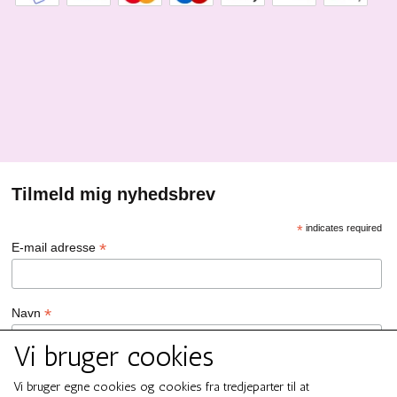
Tilmeld mig nyhedsbrev
*
indicates required
*
E-mail adresse
*
Navn
Vi bruger cookies
GDPR Persondata/Privatlivspolitik
Vi bruger egne cookies og cookies fra tredjeparter til at
Ja tak, jeg vil gerne tilmeldes nyhedsbrevet hos SMUK by GREN