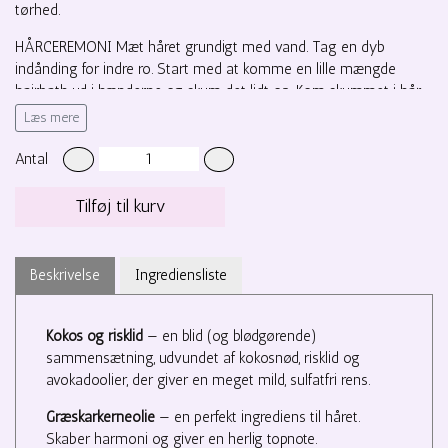
tørhed.
HÅRCEREMONI Mæt håret grundigt med vand. Tag en dyb
indånding for indre ro. Start med at komme en lille mængde
hairbath ud i hænderne og skum det lidt op. Kom skummet i hår
og hovedbund med fingerspidserne. Massér nænsomt. Skyl
Læs mere
derefter grundigt. Gentag om nødvendigt og følg op med Pure
Inspiration Daily Conditioner.
Antal
Godkendt til curly girl metoden.
Tilføj til kurv
HÅRTYPE Bedst til fint til medium hår ER GOD I KOMBINATION
MED Pure Inspiration Daily Conditioner, Sweet Spirit Leave In
Conditioner, Hair Love Prep Spray, I Create Lift Volumizing Foam, I
Beskrivelse
Ingrediensliste
Create Finish, I Create Volume
DUFTNOTER Appelsin, Mandarin
Kokos og risklid
— en blid (og blødgørende)
sammensætning, udvundet af kokosnød, risklid og
avokadoolier, der giver en meget mild, sulfatfri rens.
Græskarkerneolie
— en perfekt ingrediens til håret.
Skaber harmoni og giver en herlig topnote.