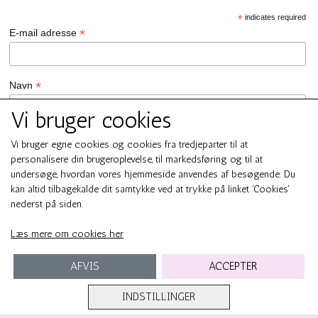
*
indicates required
*
E-mail adresse
*
Navn
Vi bruger cookies
GDPR Persondata/Privatlivspolitik
Vi bruger egne cookies og cookies fra tredjeparter til at
Ja tak, jeg vil gerne tilmeldes nyhedsbrevet hos SMUK by GREN
personalisere din brugeroplevelse, til markedsføring og til at
Ja tak
undersøge, hvordan vores hjemmeside anvendes af besøgende. Du
Du kan til enhver tid afmelde dig ved at klikke på linket i
kan altid tilbagekalde dit samtykke ved at trykke på linket 'Cookies'
bundfoden af ​​vores e-mails. For information om vores
nederst på siden.
persondata/privatlivspolitik, bedes du besøge smukbygren.dk .
We use Mailchimp as our marketing platform. By clicking below to
Læs mere om cookies her
subscribe, you acknowledge that your information will be
transferred to Mailchimp for processing.
Learn more about
Mailchimp's privacy practices here.
AFVIS
ACCEPTER
INDSTILLINGER