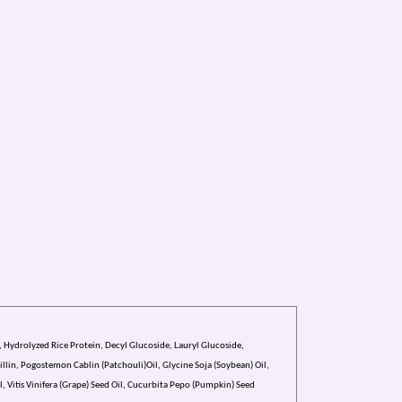
ret lufttøre
 Hydrolyzed Rice Protein, Decyl Glucoside, Lauryl Glucoside,
nillin, Pogostemon Cablin (Patchouli)Oil, Glycine Soja (Soybean) Oil,
Vitis Vinifera (Grape) Seed Oil, Cucurbita Pepo (Pumpkin) Seed