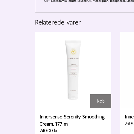
Oil*, Macadamia Ternifolia Seed Oil, Macelignan, Tocopherol, Linal
Relaterede varer
Køb
Innersense Serenity Smoothing
Inne
Cream, 177 m
230,0
240,00 kr.