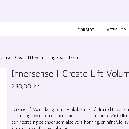
FORSIDE
WEBSHOP
rsense I Create Lift Volumizing Foam 177 ml
Innersense I Create Lift Volu
230,00 kr.
I create Lift Volumizing Foam - Skab smuk hår fra rod til spids me
tekstur, øge volumen definerer krøller eller til at forme vådt elle
certificeret ingredienser, som aloe vera, honning, en håndfuld lav
fornemmelse af ro og balance.