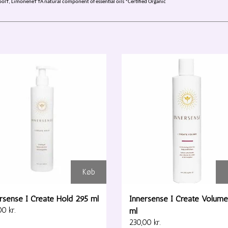
oolϮ, LimoneneϮ ϮA natural component of essential oils *Certified Organic
Køb
rsense I Create Hold 295 ml
Innersense I Create Volum
0 kr.
ml
230,00 kr.