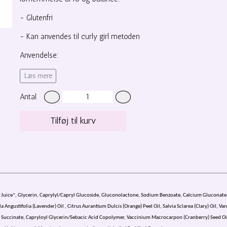
- Glutenfri
- Kan anvendes til curly girl metoden
Anvendelse:
1. Kram en passende mængde i det håndklædetørre hår
Læs mere
2. Fortsæt din styling som ønsket med føn og diffuser eller lad hå
Antal
3. Kan også krammes i håret dagen efter vask for opfriskning
Tilføj til kurv
af Juice*, Glycerin, Caprylyl/Capryl Glucoside, Gluconolactone, Sodium Benzoate, Calcium Gluconate,
ngustifolia (Lavender) Oil , Citrus Aurantium Dulcis (Orange) Peel Oil, Salvia Sclarea (Clary) Oil, Va
Succinate, Capryloyl Glycerin/Sebacic Acid Copolymer, Vaccinium Macrocarpon (Cranberry) Seed Oil, 