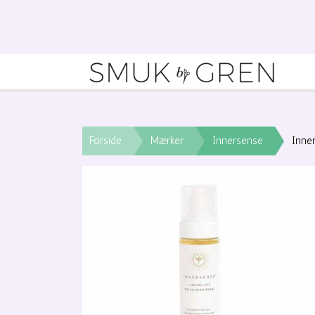
Forside
Mærker
Innersense
Inne