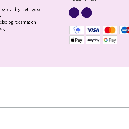
og leveringsbetingelser
s
delse og reklamation
login
t