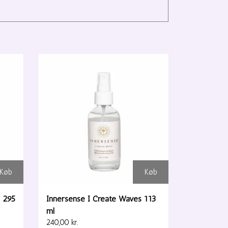
Køb
Køb
e 295
Innersense I Create Waves 113
ml
240,00 kr.