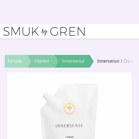
Forside
Mærker
Innersense
Innersense I Create 