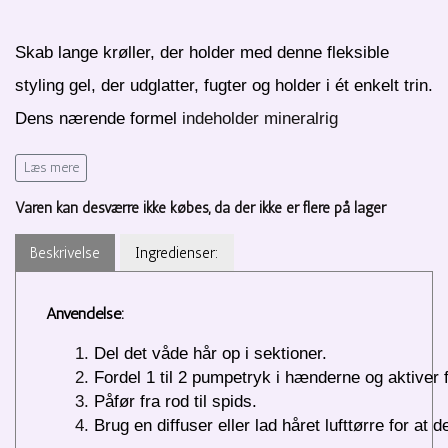
Skab lange krøller, der holder med denne fleksible
styling gel, der udglatter, fugter og holder i ét enkelt trin.
Dens nærende formel
indeholder mineralrig
bambusekstrakt, der giver et modstandsdygtigt, men
Læs mere
smidigt hold, opbygger stil hukommelse og beskytter
Varen kan desværre ikke købes, da der ikke er flere på lager
mod brud. Lette fugtighedsgivere som sukker kompleks
og økologisk certificeret aloe vera gør, at grove, tørre
Beskrivelse
Ingredienser:
og beskadig
ede hårstrå bliver lettere at håndtere, bliver
Anvendelse:
mere fløjlsbløde og perfekt fugtede for sunde, smukke
krøller, der bare holder.
Del det våde hår op i sektioner. 
Fordel 1 til 2 pumpetryk i hænderne og aktiver
Påfør fra rod til spids. 
Brug en diffuser eller lad håret lufttørre for at de