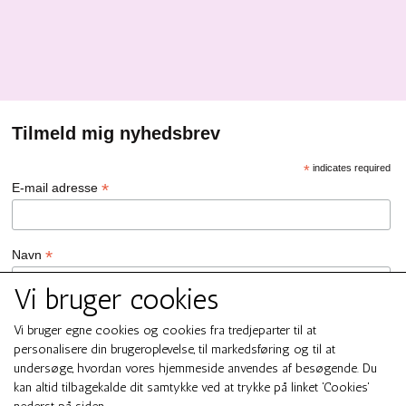
Tilmeld mig nyhedsbrev
*
indicates required
*
E-mail adresse
*
Navn
Vi bruger cookies
GDPR Persondata/Privatlivspolitik
Vi bruger egne cookies og cookies fra tredjeparter til at
Ja tak, jeg vil gerne tilmeldes nyhedsbrevet hos SMUK by GREN
personalisere din brugeroplevelse, til markedsføring og til at
Ja tak
undersøge, hvordan vores hjemmeside anvendes af besøgende. Du
Du kan til enhver tid afmelde dig ved at klikke på linket i
kan altid tilbagekalde dit samtykke ved at trykke på linket 'Cookies'
bundfoden af ​​vores e-mails. For information om vores