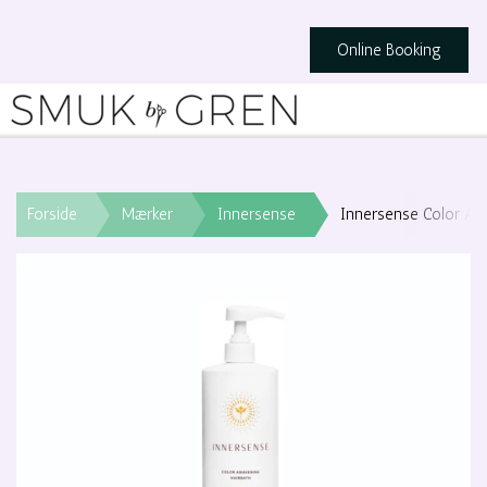
Online Booking
Forside
Mærker
Innersense
Innersense Color Aw