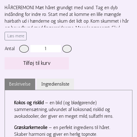
HÅRCEREMONI Mæt håret grundigt med vand. Tag en dyb
indånding for indre ro. Start med at komme en lille mængde
hairbath ud i hænderne og skum det lidt op. Kom skummet i hår
og hovedbund med fingerspidserne. Massér nænsomt. Skyl
derefter grundigt. Gentag om nødvendigt og følg op med Color
Læs mere
Radiance Daily Conditioner.
Antal
Godkendt til Curly girl metoden
Tilføj til kurv
HÅRTYPE Bedst til medium tekstureret, farvebehandlet hår eller
hår, der er til den tørre side. ER GOD I KOMBINATION MED Color
Radiance Conditioner, Sweet Spirit Leave In Conditioner, Hair Love
Prep Spray, I Create Lift Volumizing Foam, I Create Finish, I Create
Beskrivelse
Ingrediensliste
Volume
DUFTNOTER Appelsin, Mandarin
Kokos og risklid
— en blid (og blødgørende)
sammensætning, udvundet af kokosnød, risklid og
avokadoolier, der giver en meget mild, sulfatfri rens.
Græskarkerneolie
— en perfekt ingrediens til håret.
Skaber harmoni og giver en herlig topnote.