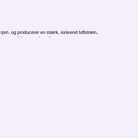
pm. og producerer en stærk, ioniseret luftstrøm, 
tærk varme ikke er nødvendig.
r- og luftstrøm indstillinger. Med de 4 varme- og 4 
årstruktur, vist præcist på det digitale display og 
ktion kan der opnås en levetid på op til 10.000 
ebørste