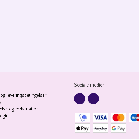
Sociale medier
og leveringsbetingelser
s
delse og reklamation
login
t