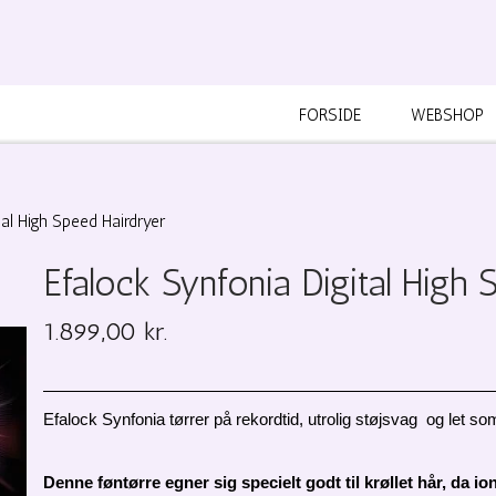
FORSIDE
WEBSHOP
tal High Speed Hairdryer
Efalock Synfonia Digital High 
1.899,00 kr.
Efalock Synfonia tørrer på rekordtid, utrolig støjsvag  og let som
Denne føntørre egner sig specielt godt til krøllet hår, da i