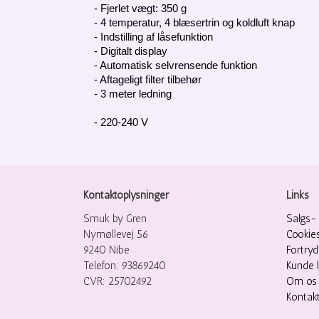
- Fjerlet vægt: 350 g
- 4 temperatur, 4 blæsertrin og koldluft knap
- Indstilling af låsefunktion
- Digitalt display
- Automatisk selvrensende funktion
- Aftageligt filter tilbehør
- 3 meter ledning
- 220-240 V
Kontaktoplysninger
Links
Smuk by Gren
Salgs- 
Nymøllevej 56
Cookie
9240 Nibe
Fortry
Telefon: 93869240
Kunde 
CVR: 25702492
Om os
Kontak