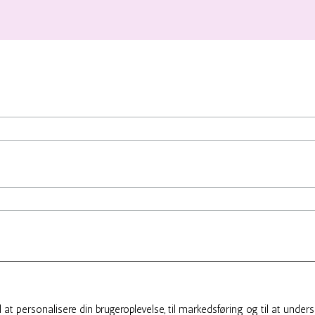
oden af ​​vores e-mails. For information om vores persondata/privatlivsp
il at personalisere din brugeroplevelse, til markedsføring og til at un
o subscribe, you acknowledge that your information will be transferred