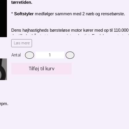
tørretiden. 
* 
Softstyler
 medfølger sammen med 2 næb og rensebørste. 
Dens højhastigheds børsteløse motor kører med op til 110.000 r
der tillader håret at tørre præcist og hurtigt. Fordelen er, at s
Læs mere
Hvert hår er individuelt og kræver specielt tilpassede temperatu
Antal
blæser niveauer kan den rigtige indstilling foretages for enhver h
låst med låseknappen. Takket være den smarte selvrensende fun
Tilføj til kurv
timer.
*  
Tilbehør: magnetiske næb (6,5 cm; 7,5 cm), diffuser & rens
 rpm.