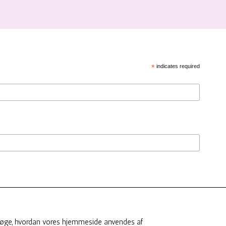
*
indicates required
olitik, bedes du besøge smukbygren.dk .
dersøge, hvordan vores hjemmeside anvendes af
 to Mailchimp for processing.
Learn more about Mailchimp's