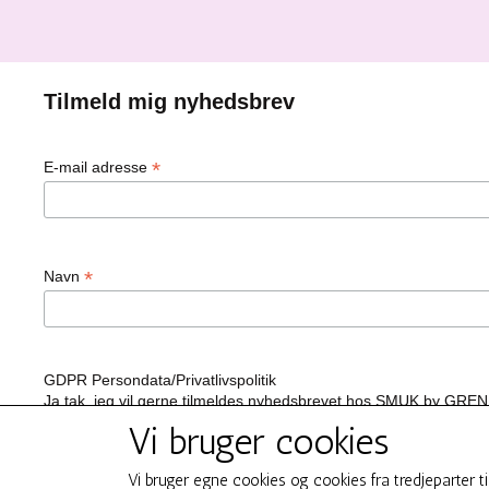
Tilmeld mig nyhedsbrev
*
E-mail adresse
*
Navn
GDPR Persondata/Privatlivspolitik
Ja tak, jeg vil gerne tilmeldes nyhedsbrevet hos SMUK by GREN
Vi bruger cookies
Ja tak
Du kan til enhver tid afmelde dig ved at klikke på linket i bundf
Vi bruger egne cookies og cookies fra tredjeparter t
We use Mailchimp as our marketing platform. By clicking below t