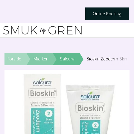
Online Booking
Forside
Mærker
Salcura
Bioskin Zeoderm Skin Rep