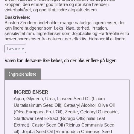
kroppen, den er især god til tørre og sprukne hænder i
vinterhalvåret, og god til at lindre atopisk eksem.
Beskrivelse:
Bioskin Zeoderm indeholder mange naturlige ingredienser, der
kan lindre hudgener som f.eks. kløe, tørhed, irritation,
sensitivitet mm. Ingredienser som Jojobaolie og Hørfræolie er to
poweringredienser fra naturen, der effektivt bidrager til at lindre
og berolige den udsatte hud. Zeoderm indeholder også et
Læs mere
vulkansk mineral, der danner baggrund for navnet Zeoderm,
nemlig ingredienset Zeolite. Zeolite er et effektivt ”detox”
ingrediens, der bekæmper affaldsstoffer, fra skidt og snavs der
Varen kan desværre ikke købes, da der ikke er flere på lager
dagligt skaber ravage på huden.
Zeolit har den unikke evne til at støtte huden og eliminere alle
Ingrediensliste
toksiner og allergener. Det hjælper også huden med at bevare
fugtigheden og fungerer som en ekstremt effektiv blødgørende
middel, hvilket gør Zeoderm cremen i stand til at understøtte
INGREDIENSER
den ekstremt dehydrerede hud.
Aqua, Glycerin, Urea, Linseed Seed Oil (Linum
Usitatissimum Seed Oil), Cetearyl Alcohol, Olive Oil
Zeolite er også meget velegnet til hud, der kan være tilbøjelig til
(Olea Europaea Fruit Oil), Zeolite, Cetearyl Glucoside,
atopisk eksem eller psoriasis.
Starflower Leaf Extract (Borago Officinalis Leaf
Kunderne fortæller os, at de bl.a. bruger vores multifunktionelle
Extract), Castor Seed Oil (Ricinus Communis Seed
Zeoderm til deres (ru) hænder, fødder, kløende insektbid og
oil), Jojoba Seed Oil (Simmondsia Chinensis Seed
ekstremt tørre læber (kan svie en smulepå læberne).