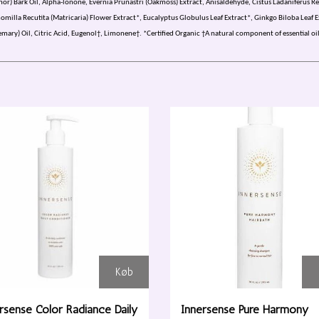
Bark Oil, Alpha-lonone, Evernia Prunastri (Oakmoss) Extract, Anisaldehyde, Cistus Ladaniferus Re
illa Recutita (Matricaria) Flower Extract*, Eucalyptus Globulus Leaf Extract*, Ginkgo Biloba Leaf Ex
ary) Oil, Citric Acid, Eugenol†, Limonene†. *Certified Organic †A natural component of essential oi
Køb
rsense Color Radiance Daily
Innersense Pure Harmony