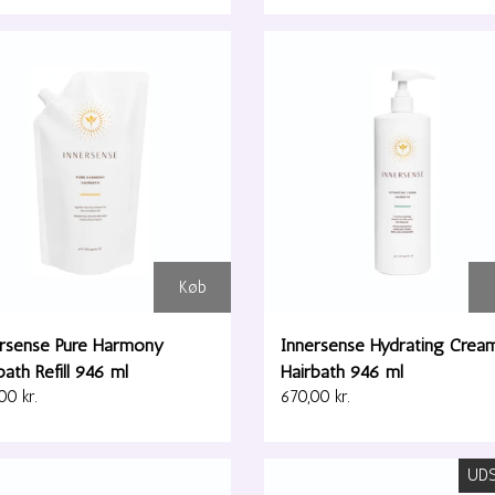
Køb
ersense Pure Harmony
Innersense Hydrating Crea
bath Refill 946 ml
Hairbath 946 ml
00 kr.
670,00 kr.
UD