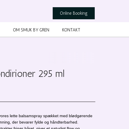
Online Booking
OM SMUK BY GREN
KONTAKT
ndirioner 295 ml
ed vores lette balsamspray spækket med blødgørende
honning, der bevarer fylde og håndterbarhed.
rakter frigør håret, giver et naturligt flow og