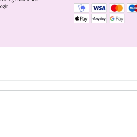
login
t