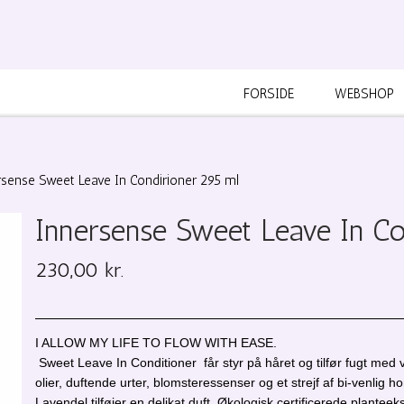
FORSIDE
WEBSHOP
rsense Sweet Leave In Condirioner 295 ml
Innersense Sweet Leave In Co
230,00 kr.
I ALLOW MY LIFE TO FLOW WITH EASE.
Sweet Leave In Conditioner
f
år styr på håret og tilfør fugt m
olier, duftende urter, blomsteressenser og et strejf af bi-venlig 
Lavendel tilføjer en delikat duft. Økologisk certificerede planteekst