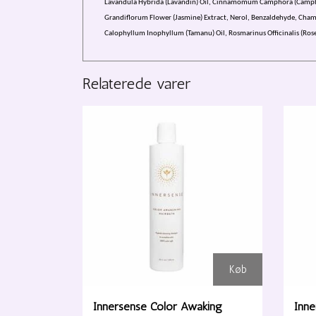
Lavandula Hybrida (Lavandin) Oil, Cinnamomum Camphora (Camphor) 
Grandiflorum Flower (Jasmine) Extract, Nerol, Benzaldehyde, Chamom
Calophyllum Inophyllum (Tamanu) Oil, Rosmarinus Officinalis (Rosem
Relaterede varer
Køb
Innersense Color Awaking
Inne