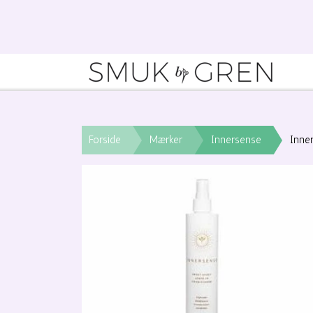
Forside
Mærker
Innersense
Inne