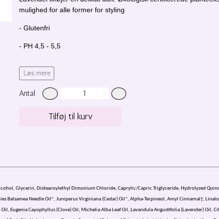
mulighed for alle former for styling
- Glutenfri
- PH 4,5 - 5,5
- Kan anvendes til Curly Girl metoden
Læs mere
Anvendelse:
Antal
1. Spray en passende mængde på håndklædetørt hår
Tilføj til kurv
2. Fortsæt med din styling
3. Kan også anvendes dagen efter vask til at friske frisuren op
Velegnet til alle hårtyper
 Alcohol, Glycerin, Distearoylethyl Dimonium Chloride, Caprylic/Capric Triglyceride, Hydrolyzed Q
bies Balsamea Needle Oil*, Juniperus Virginiana (Cedar) Oil*, Alpha-Terpineol, Amyl Cinnamal†, Linaloo
b Oil, Eugenia Cayophyllus (Clove) Oil, Michelia Alba Leaf Oil, Lavandula Angustifolia (Lavender) Oil, Ci