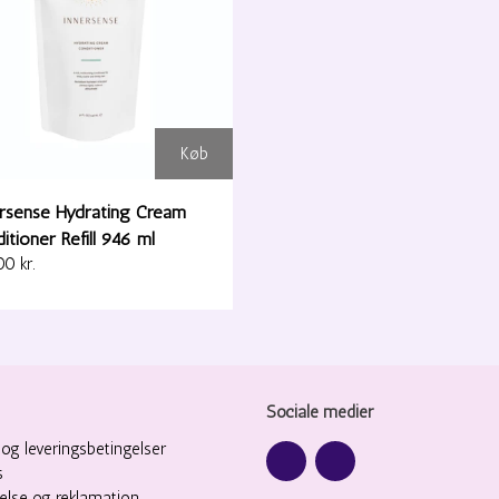
Køb
rsense Hydrating Cream
itioner Refill 946 ml
0 kr.
Sociale medier
og leveringsbetingelser
s
delse og reklamation