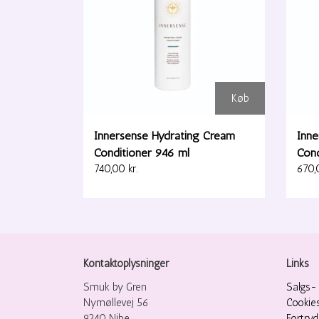
Køb
Innersense Hydrating Cream
Inne
Conditioner 946 ml
Cond
740,00 kr.
670,0
Kontaktoplysninger
Links
Smuk by Gren
Salgs- 
Nymøllevej 56
Cookie
9240 Nibe
Fortry