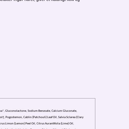
uinoa*, Gluconolactone, Sodium Benzoate, Calcium Gluconate,
l†, Pogostemon, Cablin (Patchouli) Leaf Oil, Salvia Sclarea (Clary
trus Limon (Lemon) Peel Oil, Citrus Aurantifolia (Lime) Oil,