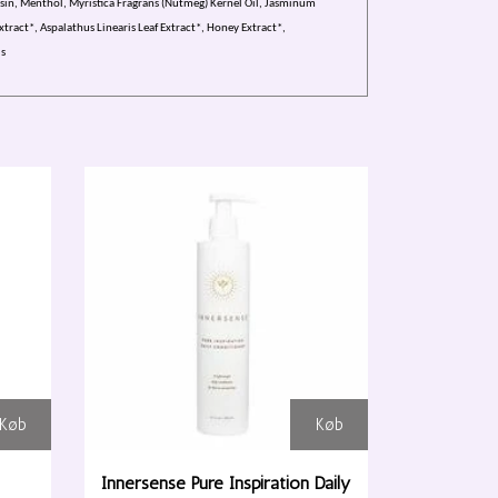
sin, Menthol, Myristica Fragrans (Nutmeg) Kernel Oil, Jasminum
tract*, Aspalathus Linearis Leaf Extract*, Honey Extract*,
ls
Køb
Køb
Innersense Pure Inspiration Daily