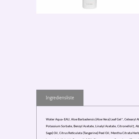
Ingrediensliste
Water Aqua- EAU, Aloe Barbadensis (Aloe Vera) Leaf Gel*, Cetearyl
Potassium Sorbate, Benzyl Acetate, Linalyl Acetate, Citronellol†, A
Sage) Oil, Citrus Reticulata (Tangerine) Peel Oil, Mentha Citrata Her