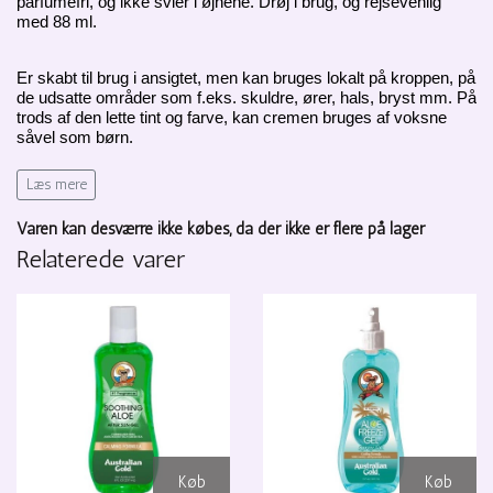
parfumefri, og ikke svier i øjnene. Drøj i brug, og rejsevenlig
med 88 ml.
Er skabt til brug i ansigtet, men kan bruges lokalt på kroppen, på
de udsatte områder som f.eks. skuldre, ører, hals, bryst mm. På
trods af den lette tint og farve, kan cremen bruges af voksne
såvel som børn.
Læs mere
Koralrev venlig
Parfumefri
Varen kan desværre ikke købes, da der ikke er flere på lager
Uden parabener
Relaterede varer
Vegansk og Cruelty Free
Dermatologisk testet
Uden mineralske olier
Beskrivelse:
Botanical serien er kendt for at være mild, effektiv, bæredygtig
og mineralbaseret. Botanical Tinted Face er ingen undtagelse,
og den lette lækre konsistens gør den rar at bruge, hver eneste
dag som solbeskyttelse. Mineral solbeskyttelse fungerer ved
overfladisk at blokere solens stråler, så huden beskyttes
Køb
Køb
effektivt. UVA samt UVB SPF. 50 sikrer at huden er beskyttet