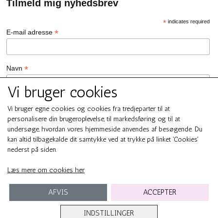
Tilmeld mig nyhedsbrev
*
indicates required
*
E-mail adresse
*
Navn
Vi bruger cookies
GDPR Persondata/Privatlivspolitik
Vi bruger egne cookies og cookies fra tredjeparter til at
Ja tak, jeg vil gerne tilmeldes nyhedsbrevet hos SMUK by GREN
personalisere din brugeroplevelse, til markedsføring og til at
Ja tak
undersøge, hvordan vores hjemmeside anvendes af besøgende. Du
Du kan til enhver tid afmelde dig ved at klikke på linket i
kan altid tilbagekalde dit samtykke ved at trykke på linket 'Cookies'
bundfoden af ​​vores e-mails. For information om vores
nederst på siden.
persondata/privatlivspolitik, bedes du besøge smukbygren.dk .
We use Mailchimp as our marketing platform. By clicking below to
Læs mere om cookies her
subscribe, you acknowledge that your information will be
transferred to Mailchimp for processing.
Learn more about
Mailchimp's privacy practices here.
AFVIS
ACCEPTER
INDSTILLINGER