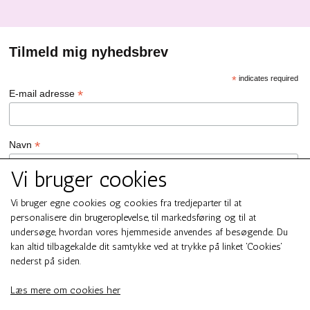
Tilmeld mig nyhedsbrev
*
indicates required
*
E-mail adresse
*
Navn
Vi bruger cookies
GDPR Persondata/Privatlivspolitik
Vi bruger egne cookies og cookies fra tredjeparter til at
Ja tak, jeg vil gerne tilmeldes nyhedsbrevet hos SMUK by GREN
personalisere din brugeroplevelse, til markedsføring og til at
Ja tak
undersøge, hvordan vores hjemmeside anvendes af besøgende. Du
Du kan til enhver tid afmelde dig ved at klikke på linket i
kan altid tilbagekalde dit samtykke ved at trykke på linket 'Cookies'
bundfoden af ​​vores e-mails. For information om vores
nederst på siden.
persondata/privatlivspolitik, bedes du besøge smukbygren.dk .
We use Mailchimp as our marketing platform. By clicking below to
Læs mere om cookies her
subscribe, you acknowledge that your information will be
transferred to Mailchimp for processing.
Learn more about